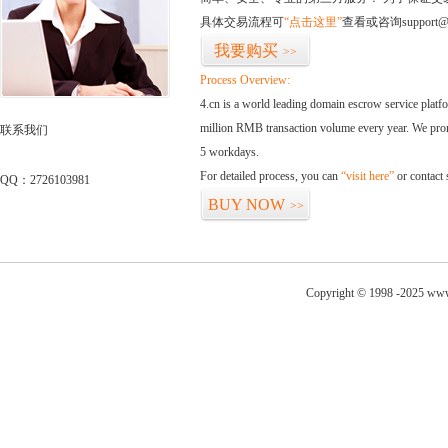
具体交易流程可
“点击这里”
查看或咨询support@
我要购买
>>
Process Overview:
4.cn is a world leading domain escrow service plat
million RMB transaction volume every year. We promi
联系我们
5 workdays.
For detailed process, you can
“visit here”
or contact
QQ：2726103981
BUY NOW
>>
Copyright © 1998 -2025 www