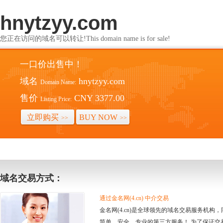
hnytzyy.com
您正在访问的域名可以转让!This domain name is for sale!
一口价出售中！
域名
hnytzyy.com
Domain Name:
售价
CNY 3377.00
Listing Price:
立即购买
BUY NOW
>>
>>
域名交易方式：
通过金名网(4.cn) 中介交易
金名网(4.cn)是全球领先的域名交易服务机
简单、安全、专业的第三方服务！ 为了保证交